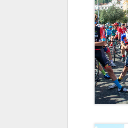
DORA 2026: Odabrani
DEC
8
finalisti najprestižnijeg
hrvatskog glazbenog
natjecanja
Hrvatska radiotelevizija objavila je