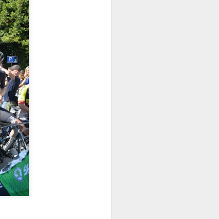
I ovog ljeta, veličanstvena Ljetna
pozornica Opatija postaje
epicentar vrhunskih glazbenih
događanja na Jadranu. U
okruženju mora i povijesne
arhitekture, kroz toplije mjesece
2025. Opatija će ugostiti istaknuta
regionalna i svjetska imena iz svih
glazbenih žanrova — od klasike i
popa, preko rocka i opere, do
alternativne i crossover glazbe.
📅 20. lipnja 2025.