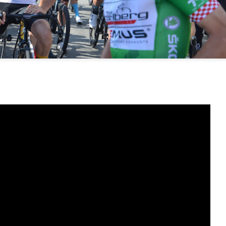
ljem svijeta.
nizom uzbudljivih ljetnih koncerata, počevši od nastupa mega
pularne Dua Lipe 9. lipnja, pa sve do izvođača poput The Smile-a 15.
Festival čokolade u Opatiji od 10-12.11.2023 u centru
OV
11
Gervais
stival čokolade u Opatiji je najveći i najstariji hrvatski događaj
svećen čokoladi. Ove godine, festival se održava od 10. do 12.
tudenog.2023
stival nudi razne aktivnosti koje uključuju:
Čokoladna čarolija u Centru Gervais, gdje se okupljaju najbolji domaći i
đunarodni čokoladni brendovi i predstavljaju jedinstvene i teško
stupne čokoladne delicije.
GLAZBENI SPEKTAKL ‘ROCK OPERA’ NA
OV
1
TURNEJI HRVATSKOM održan u Rijeci
Rock Opera: The Greatest Symphonic Rock Show” održao je
zaboravni koncert u Dvorani mladosti u Rijeci 27.10.2023 nakon
greba i Varaždina. Ovaj koncert bio je pravi spektakl za ljubitelje
ck’n’rolla, s izvedbama najvećih hitova u izvedbi međunarodnog
mfonijskog orkestra, big banda i zbora. Na repertoaru koncerta našlo