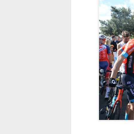
popis 24 finalista glazbenog
natjecanja Dora 2026, koje će se
ove godine održati u veljači u
J
Zagrebu. Stručni žiri HRT-a,
sastavljen od uglednih glazbenika,
producenata i urednika, iz
D
rekordnih 251 pristigle
prijave odabrao je pjesme koje će
Di
se natjecati za odlazak
kl
na natjecanje za pjesmu
z
Eurovizije 2026.
mo
te
po
a
J
po
i
pr
"A