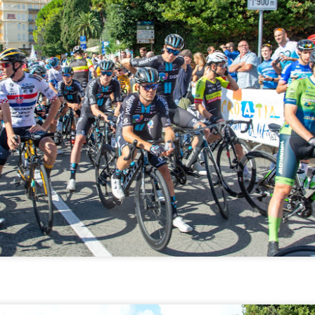
Posebnu pozornost privukli 
naslovima Valorant, Leagu
8, Fortnite i Trackmania, gd
pred brojnom publikom.
Gregorian oduševio
Pulski filmski festival
NOV
JUN
8
16
Opatiju u sklopu
2025: Zlatne arene,
svjetske turneje “25
regionalne premijere i
Years Anniversary
filmovi pod zvijezdama
World Tour”
Ovog ljeta, od 10. do 17. srpnja,