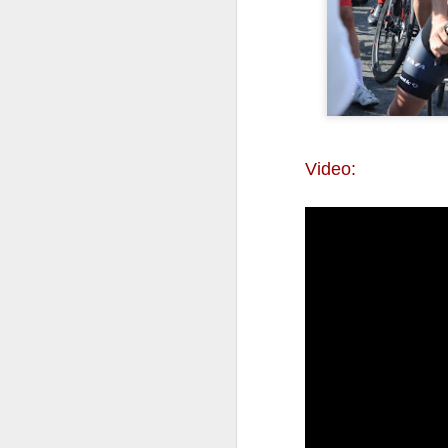
di
S 
po
N
Fe
po
Video:
s
Fe
- 
me
do
N
“
ne
Za
ro
si