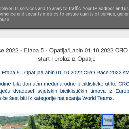
ncerts, Music, all Events
eliver its services and to analyze traffic. Your IP address and u
Uvijek na pr
ormance and security metrics to ensure quality of service, gene
buse.
Kontakt
Expo Game
MAY
 2022 - Etapa 5 - Opatija/Labin 01.10.2022 CRO
30
Conferenc
start i prolaz iz Opatije
29.-30. sv
- Etapa 5 - Opatija/Labin 01.10.2022 CRO Race 2022 start
Opatija je 29. i 30. svibnj
Industry Conference & Expo,
godine bila domaćin međunarodne biciklističke utrke CR
videoigara, profesionalce iz 
eču dvadeset svjetskih biciklističkih timova iz Europ
regije i inozemstva.
ih će šest biti iz kategorije natjecanja World Teams.
Ova vodeća regionalna gam
konferenciju namijenjenu pro
expo sadržaj za široku publ
generacije gamera.