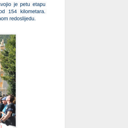
ojio je petu etapu 
 154 kilometara. 
om redoslijedu.