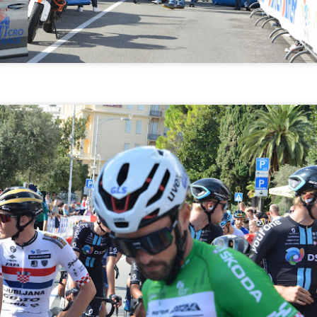
je jednu od najvećih glazbenih zvijezda regije. Josipa ih nije
zočarala.
Josipa Lisac 50 godina "Dnevnika jedne ljubavi" na
AY
21
ljetnoj pozornici u Opatiji
sipa Lisac 50 godina "Dnevnika jedne ljubavi" na ljetnoj pozornici u
atiji Opatijska ljetna pozornica doživjet će vrhunac koncertne sezone
 veličanstveni nastup jedinstvene hrvatske glazbene dive Josipe
sac. Ovaj spektakl, zakazan za 21. lipnja 2024. godine u 21 sat, dio je
sipine obljetničke turneje kojom obilježava 50 godina od izlaska
enog diskografskog debi albuma "Dnevnik jedne ljubavi", nastalog u
uradnji s legendarnim Karlom Metikošem.
bum, objavljen krajem veljače 1973.
Uživajte u ljetnim koncertima u Areni Pula 2024!
AR
18
Pregledajte listu svih koncerata!
ivajte u ljetnim koncertima u Areni Pula 2024! Pregledajte listu svih
ncerata! Pulska Arena, monumentalni simbol prošlosti koji diše
adašnjošću, sprema se za epsko putovanje kroz glazbene ere ovog
eta. U srcu Istre, ovo antičko remek-djelo postaje domaćin seriji
vjerojatnih koncerata koji će očarati sve generacije ljubitelja glazbe