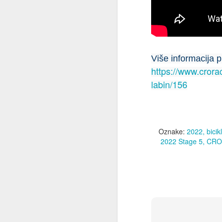
se
do
O
Više informacija p
https://www.crora
K
je
labin/156
al
Na
go
Hi
Oznake:
2022
bicik
l
2022 Stage 5
CRO 
S
Me
ru
2
iz