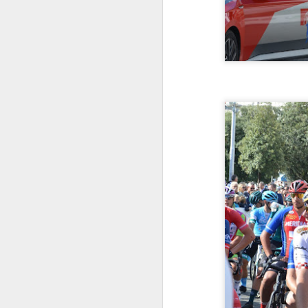
ču
ra
M
Jo
Op
uz
Li
Jo
nj
s
Al
M
Už
ko
s
lj
ne