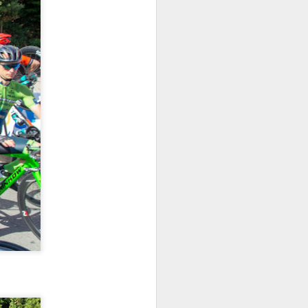
su esports turniri u popularnim
e of Legends, EA Sports FC26, Tekken
je su natjecatelji pokazali svoje vještine
🎶 Koncertna sezona
JUN
15
2025. na Ljetnoj
pozornici Opatija
Glazba pod zvijezdama – spoj
elegancije, emocije i energije!