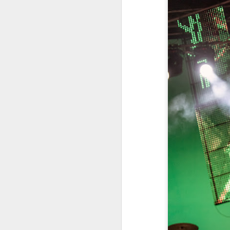
se
do
O
K
je
al
Na
go
Hi
l
S
Me
ru
2
iz