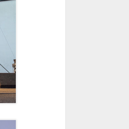
I ovog ljeta, veličanstvena Ljetna
pozornica Opatija postaje
epicentar vrhunskih glazbenih
događanja na Jadranu. U
okruženju mora i povijesne
arhitekture, kroz toplije mjesece
2025. Opatija će ugostiti istaknuta
regionalna i svjetska imena iz svih
glazbenih žanrova — od klasike i
popa, preko rocka i opere, do
alternativne i crossover glazbe.
📅 20. lipnja 2025.