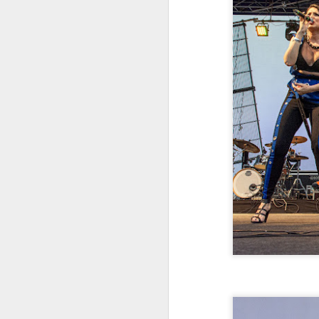
popis 24 finalista glazbenog
natjecanja Dora 2026, koje će se
ove godine održati u veljači u
J
Zagrebu. Stručni žiri HRT-a,
sastavljen od uglednih glazbenika,
producenata i urednika, iz
D
rekordnih 251 pristigle
prijave odabrao je pjesme koje će
Di
se natjecati za odlazak
kl
na natjecanje za pjesmu
z
Eurovizije 2026.
mo
te
po
a
J
po
i
pr
"A