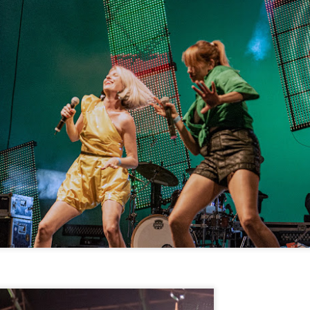
ljem svijeta.
nizom uzbudljivih ljetnih koncerata, počevši od nastupa mega
pularne Dua Lipe 9. lipnja, pa sve do izvođača poput The Smile-a 15.
Festival čokolade u Opatiji od 10-12.11.2023 u centru
OV
11
Gervais
stival čokolade u Opatiji je najveći i najstariji hrvatski događaj
svećen čokoladi. Ove godine, festival se održava od 10. do 12.
tudenog.2023
stival nudi razne aktivnosti koje uključuju:
Čokoladna čarolija u Centru Gervais, gdje se okupljaju najbolji domaći i
đunarodni čokoladni brendovi i predstavljaju jedinstvene i teško
stupne čokoladne delicije.
GLAZBENI SPEKTAKL ‘ROCK OPERA’ NA
OV
1
TURNEJI HRVATSKOM održan u Rijeci
Rock Opera: The Greatest Symphonic Rock Show” održao je
zaboravni koncert u Dvorani mladosti u Rijeci 27.10.2023 nakon
greba i Varaždina. Ovaj koncert bio je pravi spektakl za ljubitelje
ck’n’rolla, s izvedbama najvećih hitova u izvedbi međunarodnog
mfonijskog orkestra, big banda i zbora. Na repertoaru koncerta našlo