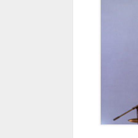
Od
J
Ne
ta
Op
zv
W
dj
ko
Ma
J
Op
Li
go
nj
Lj