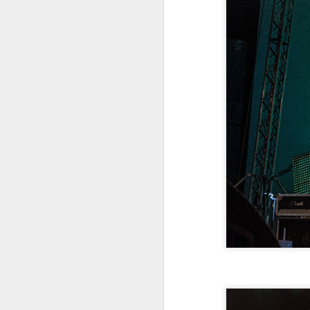
di
S 
po
N
Fe
po
s
Fe
- 
me
do
N
“
ne
Za
ro
si