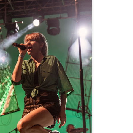
 čak 22 hita rock-grupa koje su ostavile neizbrisiv trag na svjetskoj i
maćoj glazbenoj sceni 20. stoljeća.
Izvrstan koncert u dvorani Zamet u Rijeci Pink Floyd
CT
8
History - THE DARK SIDE ORCHESTRA
oncert THE DARK SIDE ORCHESTRA Pink Floyd History bio je
dinstveni glazbeni događaj koji je obilježio 50. obljetnicu izlaska
buma “Dark Side of the Moon” - remek-djela grupe Pink Floyd.
 koncertu, koji se održao u Dvorani Zamet u Rijeci 7. listopada 2023.
dine, nastupio je 30-članski simfonijski orkestar i bend Pink Floyd
story, koji je poznat po svojim vjernim interpretacijama pjesama
egendarnog benda.
U Opatiji održana Mediteranska izložba mačaka -
EP
19
Mediterranean Winner Show
diteranska izložba mačaka 2023. održana je u Opatiji od 16. do 17.
jna. Bila je to najveća felinološka manifestacija u Hrvatskoj do sada, s
37 mačaka iz 15 europskih zemalja. Na izložbi su sudjelovale mačke
 31 pasmine, uključujući Perzijske, Ragdoll, Maine Coon, Sibirske,