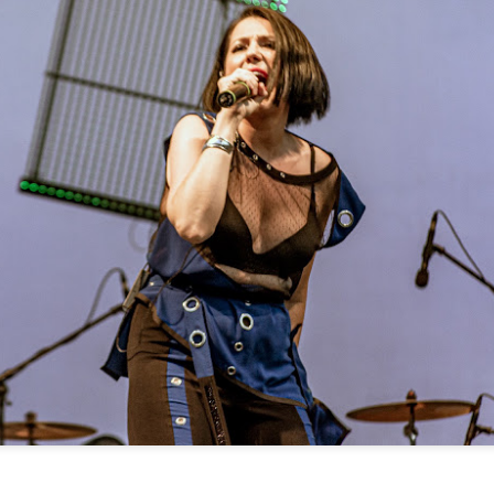
 samog početka, publika je bila oduševljena.
Matteo Bocelli očarat će Opatiju 2. srpnja.2024 na
UN
22
ljetnoj pozornici
 propustite jedinstvenu priliku da uživo vidite Mattea Bocellija,
lentiranog pjevača i skladatelja, sina legendarnog Andrea Bocellija, u
atiji! Matteo Bocelli, odrastajući uz svog slavnog oca, bio je okružen
ucima klasične glazbe i hitovima legendi poput Franka Sinatre i
hitney Houston. Glazbeno obrazovanje započeo je u ranom
etinjstvu, pohađajući pjevanje i klavir na prestižnom Glazbenom
nzervatoriju u Lucci.
tteo će nastupiti na Ljetnoj pozornici 2. srpnja 2024.
Josipa Lisac oduševila Opatiju na koncertu
UN
22
obilježavanja 50 godina "Dnevnika jedne ljubavi"
atija, 22. lipnja 2024. - Legenda hrvatske glazbene scene, Josipa
sac, održala je nezaboravan koncert u Opatiji u petak, 21. lipnja 2024.
dine. Koncert je bio dio turneje obilježavanja 50 godina od izlaska
enog kultnog albuma "Dnevnik jedne ljubavi".
etna pozornica bila je rasprodana, a publika je strpljivo čekala da vidi i