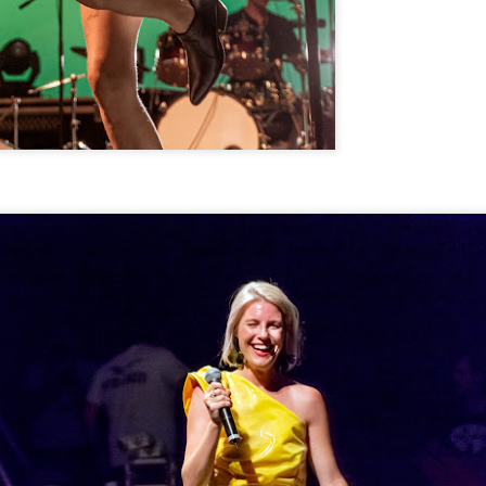
rske angore i druge.
ložba je otvorena u subotu, 16. rujna, u 10 sati. U subotu su se
ržavala suđenja za pojedine kategorije, a u nedjelju, 17. rujna,
oglašeni su pobjednici u svim kategorijama.
GIPSY KINGS ft. Tonino Baliardo održali pravu latino
UG
29
feštu u Opatiji 28.08.2023
psy Kings, gotovo trideset godina nakon posljednjeg nastupa u
atiji, ponovo su stigli u Opatiju ali uslijed vremenskih uvjeta
prikladnih za održavanje koncerta nisu nastupili kako je najavljeno na
etnoj pozornici već u sportskoj dvorani Marino Cvetković.
aj koncert u Opatiji bio je pravi je glazbeni događaj koji će zauvijek
tati urezan u sjećanjima svih prisutnih.
Veliki romantik Albano održao sjajan koncert pred
UG
20
prepunom pozornicom u Opatiji
 opatijskoj ljetnoj pozornici održan je uzbudljiv nastup slavnog
lijanskog pjevača Albana Carrisija.
ncert Albano, poznatog i kao Al Bano, oduševio je brojnu publiku na