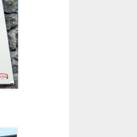
su esports turniri u popularnim
e of Legends, EA Sports FC26, Tekken
je su natjecatelji pokazali svoje vještine
🎶 Koncertna sezona
JUN
15
2025. na Ljetnoj
pozornici Opatija
Glazba pod zvijezdama – spoj
elegancije, emocije i energije!