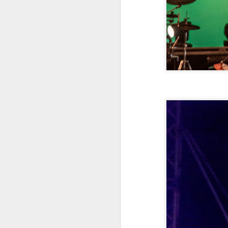
Tu
Iz
od
pr
A
Gi
Op
ne
lj
Ov
os
A
Na
ta
Ko