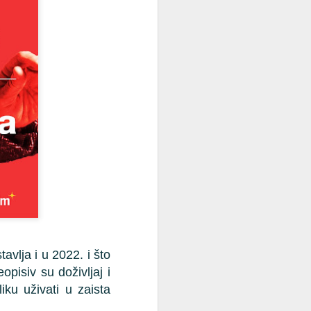
su esports turniri u popularnim
e of Legends, EA Sports FC26, Tekken
je su natjecatelji pokazali svoje vještine
🎶 Koncertna sezona
JUN
15
avlja i u 2022. i što
2025. na Ljetnoj
pozornici Opatija
opisiv su doživljaj i
iku uživati u zaista
Glazba pod zvijezdama – spoj
elegancije, emocije i energije!