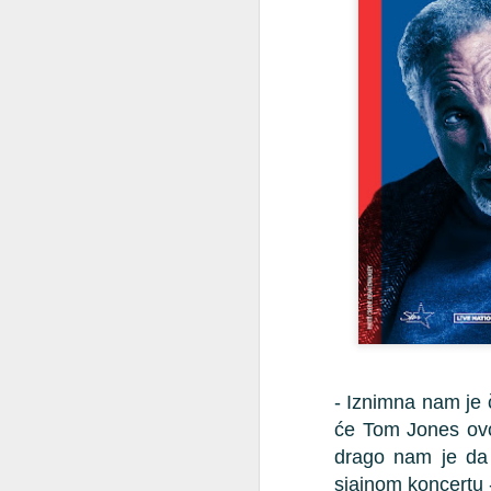
DORA 2026: Odabrani
DEC
8
finalisti najprestižnijeg
- Iznimna nam je 
hrvatskog glazbenog
će Tom Jones ovo l
natjecanja
drago nam je da ć
Hrvatska radiotelevizija objavila je
sjajnom koncertu -