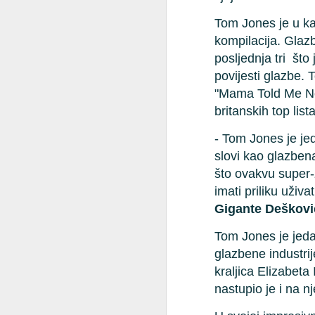
popis 24 finalista glazbenog
natjecanja Dora 2026, koje će se
Tom Jones je u kar
ove godine održati u veljači u
kompilacija. Glazb
J
Zagrebu. Stručni žiri HRT-a,
posljednja tri što
sastavljen od uglednih glazbenika,
producenata i urednika, iz
povijesti glazbe.
D
rekordnih 251 pristigle
"Mama Told Me Not
prijave odabrao je pjesme koje će
Di
britanskih top list
se natjecati za odlazak
kl
na natjecanje za pjesmu
z
- Tom Jones je jed
Eurovizije 2026.
mo
slovi kao glazbena
te
što ovakvu super-z
po
a
imati
priliku uživ
J
Gigante Deškovi
Tom Jones je jeda
po
glazbene industrij
i
kraljica Elizabeta 
pr
nastupio je i na 
"A