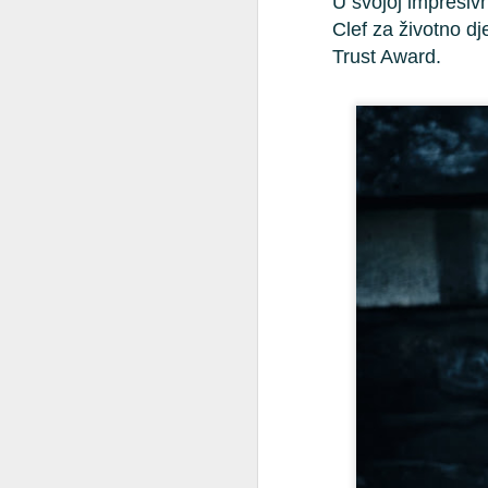
U svojoj impresivn
Od
Clef za životno d
Trust Award.
J
Ne
ta
Op
zv
W
dj
ko
Ma
J
Op
Li
go
nj
Lj