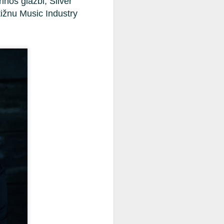
inos glazbi, Silver
tižnu Music Industry