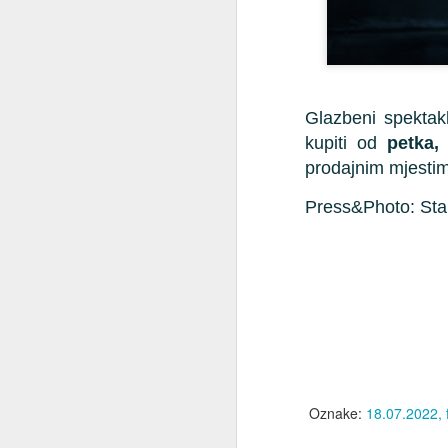
ču
ra
M
Glazbeni spektakl
Jo
kupiti od
petka,
Op
prodajnim mjesti
uz
Li
Press&Photo:
Sta
Jo
nj
s
Al
M
Už
ko
s
Oznake:
18.07.2022
lj
ne