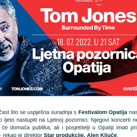
Posebnu pozornost privukli 
naslovima Valorant, Leagu
8, Fortnite i Trackmania, gd
pred brojnom publikom.
Gregorian oduševio
Pulski filmski festival
NOV
JUN
8
16
čast što se uspješna suradnja s
Opatiju u sklopu
Festivalom Opatija
2025: Zlatne arene,
nast
svjetske turneje “25
regionalne premijere i
jeto nastupiti na Ljetnoj pozornici. Njegovi koncerti ne
Years Anniversary
filmovi pod zvijezdama
e domaća publika, ali i posjetitelji u Opatiji imati pril
World Tour”
Ovog ljeta, od 10. do 17. srpnja,
 rekao je direktor
Star produkcije,
Alen Ključe
.