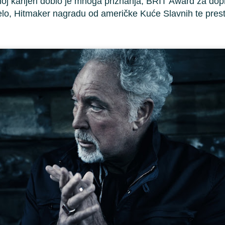
oj karijeri dobio je mnoga priznanja; BRIT Award za dopr
 samog početka, publika je bila oduševljena.
jelo, Hitmaker nagradu od američke Kuće Slavnih te pres
Matteo Bocelli očarat će Opatiju 2. srpnja.2024 na
UN
22
ljetnoj pozornici
 propustite jedinstvenu priliku da uživo vidite Mattea Bocellija,
lentiranog pjevača i skladatelja, sina legendarnog Andrea Bocellija, u
atiji! Matteo Bocelli, odrastajući uz svog slavnog oca, bio je okružen
ucima klasične glazbe i hitovima legendi poput Franka Sinatre i
hitney Houston. Glazbeno obrazovanje započeo je u ranom
etinjstvu, pohađajući pjevanje i klavir na prestižnom Glazbenom
nzervatoriju u Lucci.
tteo će nastupiti na Ljetnoj pozornici 2. srpnja 2024.
Josipa Lisac oduševila Opatiju na koncertu
UN
22
obilježavanja 50 godina "Dnevnika jedne ljubavi"
atija, 22. lipnja 2024. - Legenda hrvatske glazbene scene, Josipa
sac, održala je nezaboravan koncert u Opatiji u petak, 21. lipnja 2024.
dine. Koncert je bio dio turneje obilježavanja 50 godina od izlaska
enog kultnog albuma "Dnevnik jedne ljubavi".
etna pozornica bila je rasprodana, a publika je strpljivo čekala da vidi i