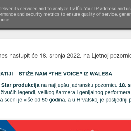
ncerts, Music, all Events
eliver its services and to analyze traffic. Your IP address and u
Uvijek na pr
ormance and security metrics to ensure quality of service, gene
buse.
Kontakt
Expo Game
MAY
s nastupit će 18. srpnja 2022. na Ljetnoj pozornici
30
Conferenc
29.-30. sv
TIJI – STIŽE NAM “THE VOICE” IZ WALESA
Opatija je 29. i 30. svibnj
Industry Conference & Expo,
i
Star produkcija
na najljepšu jadransku pozornicu
18. 
videoigara, profesionalce iz 
 živućih legendi, velikog šarmera i genijalnog performe
regije i inozemstva.
a sceni je više od 50 godina, a u Hrvatskoj je posljednji
Ova vodeća regionalna gam
konferenciju namijenjenu pro
expo sadržaj za široku publ
generacije gamera.