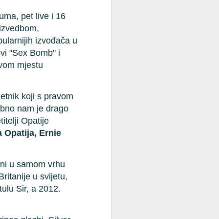
I ovog ljeta, veličanstvena Ljetna
uma, pet live i 16
pozornica Opatija postaje
o izvedbom,
epicentar vrhunskih glazbenih
pularnijih izvođača u
događanja na Jadranu. U
okruženju mora i povijesne
ovi "Sex Bomb" i
arhitekture, kroz toplije mjesece
rvom mjestu
2025. Opatija će ugostiti istaknuta
regionalna i svjetska imena iz svih
glazbenih žanrova — od klasike i
jetnik koji s pravom
popa, preko rocka i opere, do
alternativne i crossover glazbe.
osebno nam je drago
telji Opatije
📅 20. lipnja 2025.
a Opatija, Ernie
ceni u samom vrhu
itanije u svijetu,
tulu Sir, a 2012.