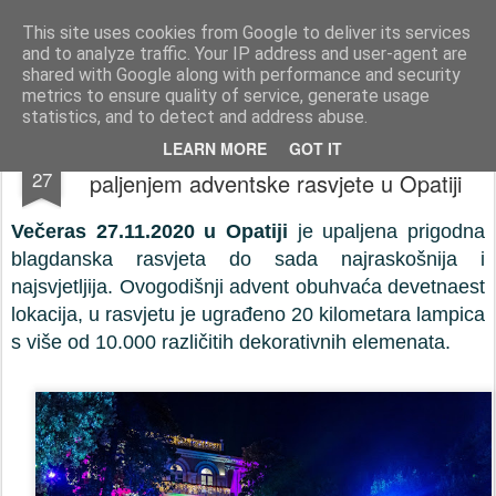
Press-Photo.eu © News, Media, Concerts, Music, all Events
This site uses cookies from Google to deliver its services
and to analyze traffic. Your IP address and user-agent are
Početna stranica
Kontakt
Početna stranica
Kontakt
shared with Google along with performance and security
metrics to ensure quality of service, generate usage
statistics, and to detect and address abuse.
Započeo najljepši advent uz more
NOV
LEARN MORE
GOT IT
27
paljenjem adventske rasvjete u Opatiji
Večeras 27.11.2020 u Opatiji
je upaljena prigodna
blagdanska rasvjeta do sada najraskošnija i
najsvjetljija. Ovogodišnji advent obuhvaća devetnaest
lokacija, u rasvjetu je ugrađeno 20 kilometara lampica
s više od 10.000 različitih dekorativnih elemenata.