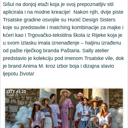
Sišul na donjoj etaži koja je svoj prepoznatljiv stil
aplicirala i na modne kreacije!
Nakon njih, dvije piste
Trsatske gradine osvojile su Hunić Design Sisters
koje su predstavile i matching kombinacije za majke i
kćeri kao i Trgovačko-tekstilna škola iz Rijeke koja je
u svom izlasku imala iznenađenje – haljinu izrađenu
od pašte riječkog branda Paštaria. Sally atelier
predstavio je kolekciju pod imenom Trsatske vile, dok
je brand Anima M. kroz izbor boja i dizajna slavio
ljepotu života!