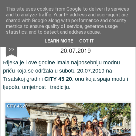
Press-Photo.eu © News, Media, Concerts, Music, all Events
This site uses cookies from Google to deliver its services
and to analyze traffic. Your IP address and user-agent are
Početna stranica
Kontakt
Početna stranica
Kontakt
shared with Google along with performance and security
metrics to ensure quality of service, generate usage
statistics, and to detect and address abuse.
Revija CITY 45 20 na Trsatskoj Gradini
JUL
LEARN MORE
GOT IT
22
20.07.2019
Rijeka je i ove godine imala najposebniju modnu
priču koja se održala u subotu 20.07.2019 na
Trsatskoj gradini
CITY 45 20
, onu koja spaja modu i
ljepotu, umjetnost i tradiciju.