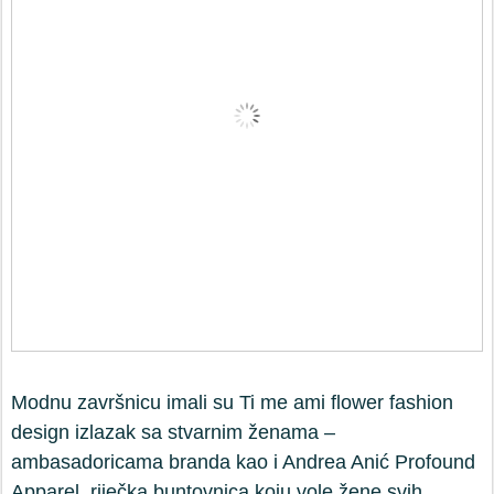
Modnu završnicu imali su Ti me ami flower fashion
design izlazak sa stvarnim ženama –
ambasadoricama branda kao i Andrea Anić Profound
Apparel, riječka buntovnica koju vole žene svih