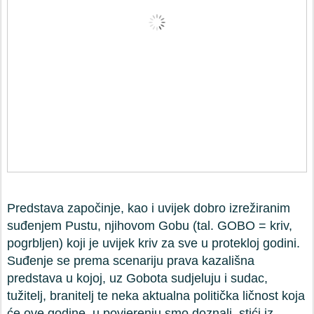
Predstava započinje, kao i uvijek dobro izrežiranim
suđenjem Pustu, njihovom Gobu (tal. GOBO = kriv,
pogrbljen) koji je uvijek kriv za sve u protekloj godini.
Suđenje se prema scenariju prava kazališna
predstava u kojoj, uz Gobota sudjeluju i sudac,
tužitelj, branitelj te neka aktualna politička ličnost koja
će ove godine, u povjerenju smo doznali, stići iz