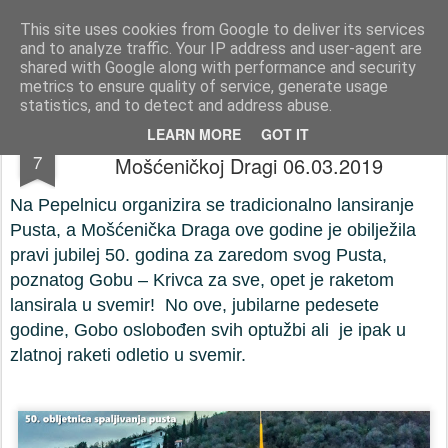
Press-Photo.eu © News, Media, Concerts, Music, all Events
This site uses cookies from Google to deliver its services
and to analyze traffic. Your IP address and user-agent are
Početna stranica
Kontakt
Početna stranica
Kontakt
shared with Google along with performance and security
metrics to ensure quality of service, generate usage
statistics, and to detect and address abuse.
Pedeseta obljetnica spaljivanja pusta u
MAR
LEARN MORE
GOT IT
7
Mošćeničkoj Dragi 06.03.2019
Na Pepelnicu organizira se tradicionalno lansiranje
Pusta, a Mošćenička Draga ove godine je obilježila
pravi jubilej 50. godina za zaredom svog Pusta,
poznatog Gobu – Krivca za sve, opet je raketom
lansirala u svemir! No ove, jubilarne pedesete
godine, Gobo oslobođen svih optužbi ali je ipak u
zlatnoj raketi odletio u svemir.