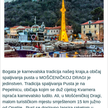
Bogata je karnevalska tradicija našeg kraja,a običaj
spaljivanja pusta u MOŠĆENIČKOJ DRAGI je
jedinstven. Tradicija spaljivanja Pusta je na
Pepelnicu, običaja kojim se duž cijelog Kvarnera
ispraća karnevalsko ludilo. Ali, u Mošćeničkoj Dragi,
malom turističkom mjestu smještenom 15 km južno
od Opatije, Pust se doslovno lansira raketom u