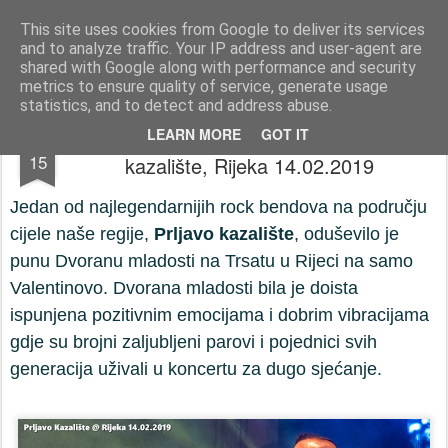
Press-Photo.eu © News, Media, Concerts, Music, all Events
This site uses cookies from Google to deliver its services
and to analyze traffic. Your IP address and user-agent are
Početna stranica
Kontakt
Početna stranica
Kontakt
shared with Google along with performance and security
metrics to ensure quality of service, generate usage
statistics, and to detect and address abuse.
Koncert za Valentinovo @ Prljavo
FEB
LEARN MORE
GOT IT
15
kazalište, Rijeka 14.02.2019
Jedan od najlegendarnijih rock bendova na području
cijele naše regije,
Prljavo kazalište
, oduševilo je
punu Dvoranu mladosti na Trsatu u Rijeci na samo
Valentinovo. Dvorana mladosti bila je doista
ispunjena pozitivnim emocijama i dobrim vibracijama
gdje su brojni zaljubljeni parovi i pojednici svih
generacija uživali u koncertu za dugo sjećanje.