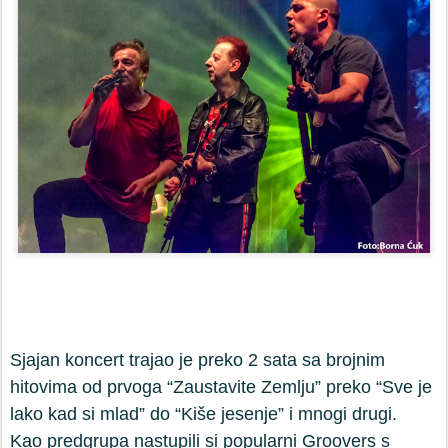
Sjajan koncert trajao je preko 2 sata sa brojnim
hitovima od prvoga “Zaustavite Zemlju” preko “Sve je
lako kad si mlad” do “Kiše jesenje” i mnogi drugi.
Kao predgrupa nastupili si popularni Groovers s