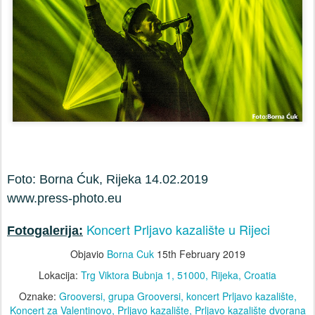
Foto: Borna Ćuk, Rijeka 14.02.2019
www.press-photo.eu
Koncert Prljavo kazalište u Rijeci
Fotogalerija:
Objavio
Borna Cuk
15th February 2019
Lokacija:
Trg Viktora Bubnja 1, 51000, Rijeka, Croatia
Oznake:
Grooversi
grupa Grooversi
koncert Prljavo kazalište
Koncert za Valentinovo
Prljavo kazalište
Prljavo kazalište dvorana