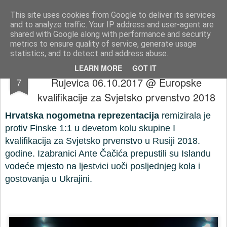
Press-Photo.eu © News, Media, Concerts, Music, all Events
This site uses cookies from Google to deliver its services
and to analyze traffic. Your IP address and user-agent are
Početna stranica
Kontakt
Početna stranica
Kontakt
shared with Google along with performance and security
metrics to ensure quality of service, generate usage
statistics, and to detect and address abuse.
Utakmica Hrvatska Finska @ Rijeka,
OCT
LEARN MORE
GOT IT
Rujevica 06.10.2017 @ Europske
7
kvalifikacije za Svjetsko prvenstvo 2018
Hrvatska nogometna reprezentacija
remizirala je
protiv Finske 1:1 u devetom kolu skupine I
kvalifikacija za Svjetsko prvenstvo u Rusiji 2018.
godine. Izabranici Ante Čačića prepustili su Islandu
vodeće mjesto na ljestvici uoči posljednjeg kola i
gostovanja u Ukrajini.