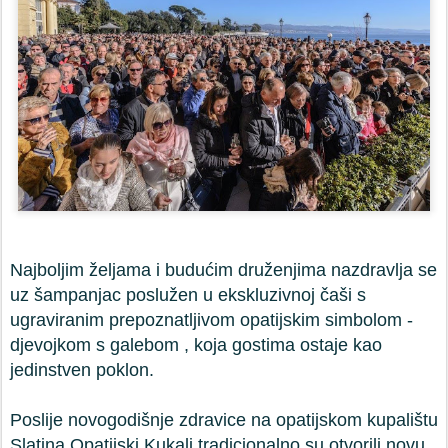
Najboljim željama i budućim druženjima nazdravlja se
uz šampanjac poslužen u ekskluzivnoj čaši s
ugraviranim prepoznatljivom opatijskim simbolom -
djevojkom s galebom , koja gostima ostaje kao
jedinstven poklon.
Poslije novogodišnje zdravice na opatijskom kupalištu
Slatina Opatijski Kukali tradicionalno su otvorili novu