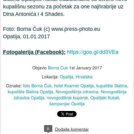
kupališnu sezonu za početak za one najhrabrije uz
Dina Antonića i 4 Shades.
Foto: Borna Ćuk (c)
www.press-photo.eu
Opatija, 01.01.2017
https://goo.gl/dd3VEa
Fotogalerija (Facebook):
Objavio
Borna Cuk
1st January 2017
Lokacija:
Opatija, Hrvatska
Oznake:
foto Borna Ćuk
hotel Kvarner Opatija
kupalište Slatina
kupalište Slatina Opatija
Novogodišnja zdravica
Novogodišnja
zdravica Opatija
novogodišnje kupanje
Opatijski Kukali
šampanjac Opatija
0
Dodajte komentar