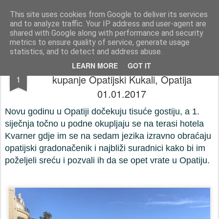
Press-Photo.eu © News, Media, Concerts, Music, all Events
This site uses cookies from Google to deliver its services
and to analyze traffic. Your IP address and user-agent are
Početna stranica
Kontakt
Početna stranica
Kontakt
shared with Google along with performance and security
metrics to ensure quality of service, generate usage
statistics, and to detect and address abuse.
Novogodišnja zdravica i novogodišnje
JAN
LEARN MORE
GOT IT
kupanje Opatijski Kukali, Opatija
1
01.01.2017
Novu godinu u Opatiji dočekuju tisuće gostiju, a 1.
siječnja točno u podne okupljaju se na terasi hotela
Kvarner gdje im se na sedam jezika izravno obraćaju
opatijski gradonačenik i najbliži suradnici kako bi im
poželjeli sreću i pozvali ih da se opet vrate u Opatiju.