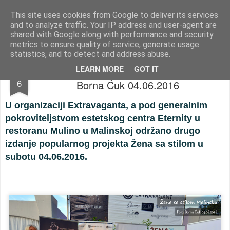
Press-Photo.eu © News, Media, Concerts, Music, all Events
This site uses cookies from Google to deliver its services
and to analyze traffic. Your IP address and user-agent are
Početna stranica
Kontakt
Početna stranica
Kontakt
shared with Google along with performance and security
metrics to ensure quality of service, generate usage
statistics, and to detect and address abuse.
Žena sa stilom by Eternity u Malinskoj ©
JUN
LEARN MORE
GOT IT
6
Borna Ćuk 04.06.2016
U organizaciji Extravaganta, a pod generalnim
pokroviteljstvom estetskog centra Eternity u
restoranu Mulino u Malinskoj održano drugo
izdanje popularnog projekta Žena sa stilom u
subotu 04.06.2016.