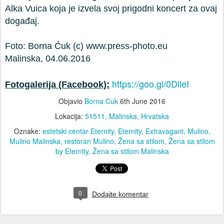
Alka Vuica koja je izvela svoj prigodni koncert za ovaj
događaj.
Foto: Borna Ćuk (c) www.press-photo.eu
Malinska, 04.06.2016
https://goo.gl/0DlleI
Fotogalerija (Facebook):
Objavio
Borna Cuk
6th June 2016
Lokacija:
51511, Malinska, Hrvatska
Oznake:
estetski centar Eternity
Eternity
Extravagant
Mulino
Mulino Malinska
restoran Mulino
Žena sa stilom
Žena sa stilom
by Eternity
Žena sa stilom Malinska
0
Dodajte komentar