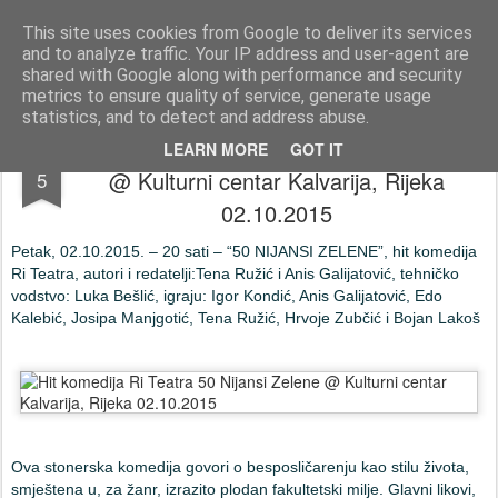
Press-Photo.eu © News, Media, Concerts, Music, all Events
This site uses cookies from Google to deliver its services
and to analyze traffic. Your IP address and user-agent are
Početna stranica
Kontakt
Početna stranica
Kontakt
shared with Google along with performance and security
metrics to ensure quality of service, generate usage
statistics, and to detect and address abuse.
Hit komedija Ri Teatra 50 Nijansi Zelene
OCT
LEARN MORE
GOT IT
@ Kulturni centar Kalvarija, Rijeka
5
02.10.2015
Petak, 02.10.2015. – 20 sati – “50 NIJANSI ZELENE”, hit komedija
Ri Teatra, autori i redatelji:Tena Ružić i Anis Galijatović, tehničko
vodstvo: Luka Bešlić, igraju: Igor Kondić, Anis Galijatović, Edo
Kalebić, Josipa Manjgotić, Tena Ružić, Hrvoje Zubčić i Bojan Lakoš
Ova stonerska komedija govori o besposličarenju kao stilu života,
smještena u, za žanr, izrazito plodan fakultetski milje. Glavni likovi,