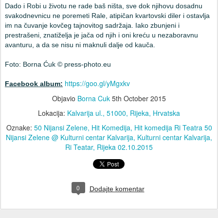
Dado i Robi u životu ne rade baš ništa, sve dok njihovu dosadnu
svakodnevnicu ne poremeti Rale, atipičan kvartovski diler i ostavlja
im na čuvanje kovčeg tajnovitog sadržaja. Iako zbunjeni i
prestrašeni, znatiželja je jača od njih i oni kreću u nezaboravnu
avanturu, a da se nisu ni maknuli dalje od kauča.
Foto: Borna Ćuk © press-photo.eu
https://goo.gl/yMgxkv
Facebook album:
Objavio
Borna Cuk
5th October 2015
Lokacija:
Kalvarija ul., 51000, Rijeka, Hrvatska
Oznake:
50 Nijansi Zelene
Hit Komedija
Hit komedija Ri Teatra 50
Nijansi Zelene @ Kulturni centar Kalvarija
Kulturni centar Kalvarija
Ri Teatar
Rijeka 02.10.2015
0
Dodajte komentar