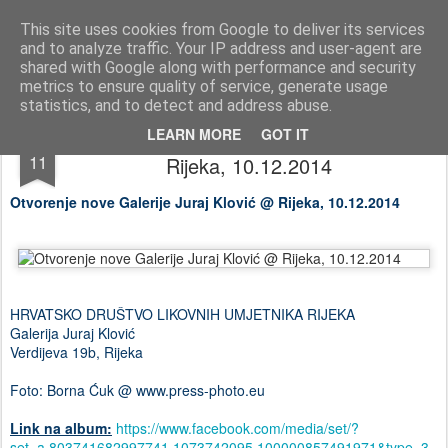
Press-Photo.eu © News, Media, Concerts, Music, all Events
This site uses cookies from Google to deliver its services
and to analyze traffic. Your IP address and user-agent are
Početna stranica
Kontakt
Početna stranica
Kontakt
shared with Google along with performance and security
metrics to ensure quality of service, generate usage
statistics, and to detect and address abuse.
Otvorenje nove Galerije Juraj Klović @
DEC
LEARN MORE
GOT IT
11
Rijeka, 10.12.2014
Otvorenje nove Galerije Juraj Klović @ Rijeka, 10.12.2014
HRVATSKO DRUŠTVO LIKOVNIH UMJETNIKA RIJEKA
Galerija Juraj Klović
Verdijeva 19b, Rijeka
Foto: Borna Ćuk @ www.press-photo.eu
Link na album:
https://www.facebook.com/media/set/?
set=a.803741682997741.1073742095.100000857491971&type=3